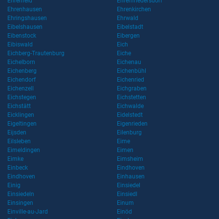
Ehrenfeld
Ehrenfriedersdorf
Ehrenhausen
Ehrenkirchen
Ehringshausen
Ehrwald
Eibelshausen
Eibelstadt
Eibenstock
Eibergen
Eibiswald
Eich
Eichberg-Trautenburg
Eiche
Eichelborn
Eichenau
Eichenberg
Eichenbühl
Eichendorf
Eichenried
Eichenzell
Eichgraben
Eichstegen
Eichstetten
Eichstätt
Eichwalde
Eicklingen
Eidelstedt
Eigeltingen
Eigenrieden
Eijsden
Eilenburg
Eilsleben
Eime
Eimeldingen
Eimen
Eimke
Eimsheim
Einbeck
Eindhoven
Eindhoven
Einhausen
Einig
Einsiedel
Einsiedeln
Einsiedl
Einsingen
Einum
Einville-au-Jard
Einöd