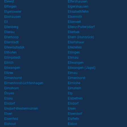
Elewijt
Elfershausen
Elfingen
Elgershausen
Elgersweier
Elisabethfehn
Elixhausen
Elkenroth
Ell
Ellemeet
Ellenberg
Ellenz-Poltersdorf
Ellerau
Ellerbek
Ellerhoop
Ellern (Hunsrück)
Ellerstadt
Ellertshaar
Ellewoutsdijk
Ellezelles
Ellhofen
Ellingen
Ellingstedt
Ellmau
Ellrich
Ellwangen
Ellwangen
Ellwangen (Jagst)
Ellzee
Elmau
Elmenhorst
Elmenhorst
Elmenhorst-Lichtenhagen
Elmlohe
Elmshorn
Elmstein
Éloyes
Elp
Elsau
Elsbethen
Elsdorf
Elsdorf
Elsdorf-Westermühlen
Elsen
Elsen
Elsendorf
Elsenfeld
Elsfleth
Elshout
Elsloo