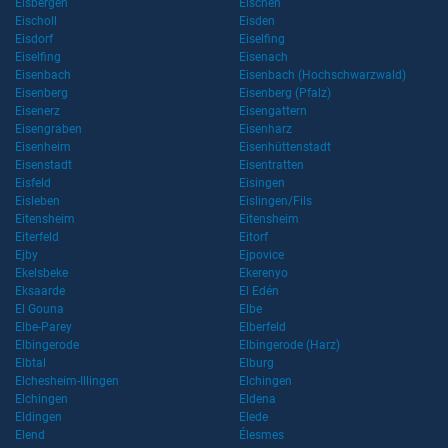
Eisbergen
Eischen
Eischoll
Eisden
Eisdorf
Eiselfing
Eiselfing
Eisenach
Eisenbach
Eisenbach (Hochschwarzwald)
Eisenberg
Eisenberg (Pfalz)
Eisenerz
Eisengattern
Eisengraben
Eisenharz
Eisenheim
Eisenhüttenstadt
Eisenstadt
Eisentratten
Eisfeld
Eisingen
Eisleben
Eislingen/Fils
Eitensheim
Eitensheim
Eiterfeld
Eitorf
Ejby
Ejpovice
Ekelsbeke
Ekerenyo
Eksaarde
El Edén
El Gouna
Elbe
Elbe-Parey
Elberfeld
Elbingerode
Elbingerode (Harz)
Elbtal
Elburg
Elchesheim-Illingen
Elchingen
Elchingen
Eldena
Eldingen
Elede
Elend
Élesmes