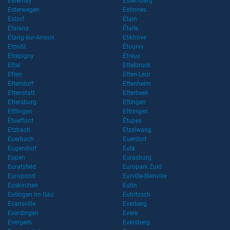
Esternay
Esternberg
Esterwegen
Estinnes
Estorf
Étain
Étalans
Étalle
Étang-sur-Arroux
Etikhove
Etmißl
Étourvy
Étrépigny
Étreux
Ettal
Ettelbruck
Etten
Etten-Leur
Ettendorf
Ettenheim
Ettenstatt
Etterbeek
Ettersburg
Ettingen
Ettlingen
Ettringen
Étueffont
Étupes
Etzbach
Etzelwang
Euerbach
Euerdorf
Eugendorf
Eula
Eupen
Eurasburg
Euratsfeld
Europark Zuid
Europoort
Eurville-Bienville
Euskirchen
Eutin
Eutingen im Gäu
Eutritzsch
Evansville
Everberg
Everdingen
Evere
Evergem
Eversberg