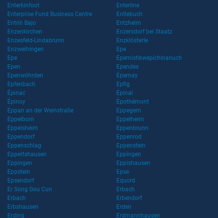
Enterkinfoot
Enterline
Enterprise Fund Business Centre
Entlebuch
Entrín Bajo
Entzheim
Enzenkirchen
Enzersdorf bei Staatz
Enzesfeld-Lindabrunn
Enzklösterle
Enzweihingen
Epe
Epe
Epemistikwepichinanuch
Epen
Ependes
Epenwöhrden
Épernay
Epfenbach
Epfig
Épinac
Épinal
Épinoy
Épothémont
Eppan an der Weinstraße
Eppegem
Eppelborn
Eppelheim
Eppelsheim
Eppenbrunn
Eppendorf
Eppenrod
Eppenschlag
Eppenstein
Eppertshausen
Eppingen
Eppingen
Eppishausen
Eppstein
Epse
Epsendorf
Equord
Er Song Gou Cun
Erbach
Erbach
Erbendorf
Erbshausen
Erden
Erding
Erdmannhausen