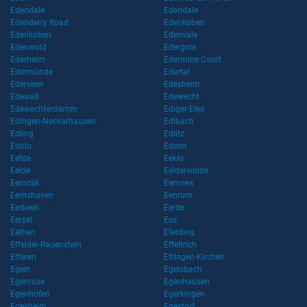
Edendale
Edendale
Edenderry Road
Edenkoben
Edenkoben
Edenvale
Edenwold
Edergole
Ederheim
Edermine Court
Edermünde
Edertal
Ederveen
Edesheim
Edewali
Edewecht
Edewechterdamm
Ediger-Eller
Edingen-Neckarhausen
Edlbach
Edling
Edlitz
Edolo
Edson
Eefde
Eeklo
Eelde
Eelderwolde
Eemdijk
Eemnes
Eemshaven
Eenrum
Eerbeek
Eerde
Eersel
Ees
Eethen
Eferding
Effelder-Rauenstein
Effeltrich
Efferen
Efringen-Kirchen
Egeln
Egelsbach
Egemose
Egenhausen
Egenhofen
Egerkingen
Egesheim
Egestorf