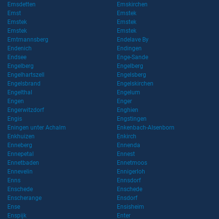
Emsdetten
Emskirchen
Emst
Emstek
Emstek
Emstek
Emstek
Emstek
Emtmannsberg
Endelave By
Endenich
Endingen
Endsee
Enge-Sande
Engelberg
Engelberg
Engelhartszell
Engelsberg
Engelsbrand
Engelskirchen
Engelthal
Engelum
Engen
Enger
Engerwitzdorf
Enghien
Engis
Engstingen
Eningen unter Achalm
Enkenbach-Alsenborn
Enkhuizen
Enkirch
Enneberg
Ennenda
Ennepetal
Ennest
Ennetbaden
Ennetmoos
Ennevelin
Ennigerloh
Enns
Ennsdorf
Enschede
Enschede
Enscherange
Ensdorf
Ense
Ensisheim
Enspijk
Enter