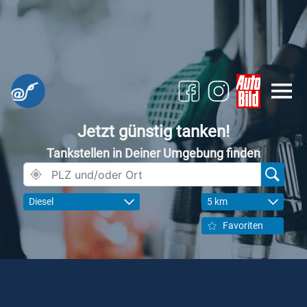
Jetzt günstig tanken!
Tankstellen in Deiner Umgebung finden
Diesel
5 km
Favoriten