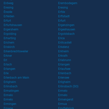
Erdweg
Erembodegem
Eresing
Eresing
Érezée
Erfde
Erfelden
Erftstadt
Erfurt
Erfurt
Erfurtshausen
Ergenzingen
Ergersheim
Ergeshausen
Ergolding
Ergoldsbach
Erharting
Erica
Erichem
Erillcastell
Eriskirch
Erkelenz
Erkenbrechtsweiler
Erkheim
Erkner
Erkrath
Erl
Erlabrunn
Erlach
Erlangen
Erlangen
Erlaufsee
Erle
Erlenbach
Erlenbach am Main
Erlensee
Erligheim
Erligheim
Erlinsbach
Erlinsbach (SO)
Ermatingen
Ermelo
Ermelo
Ermelo
Ermelo
Ermengerst
Ermingen
Ermua
Ernage
Erndtebrück