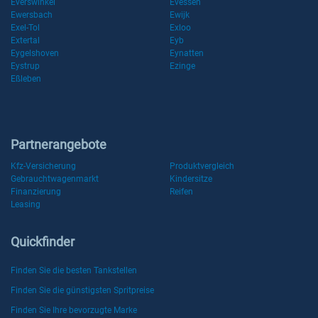
Everswinkel
Evessen
Ewersbach
Ewijk
Exel-Tol
Exloo
Extertal
Eyb
Eygelshoven
Eynatten
Eystrup
Ezinge
Eßleben
Partnerangebote
Kfz-Versicherung
Produktvergleich
Gebrauchtwagenmarkt
Kindersitze
Finanzierung
Reifen
Leasing
Quickfinder
Finden Sie die besten Tankstellen
Finden Sie die günstigsten Spritpreise
Finden Sie Ihre bevorzugte Marke