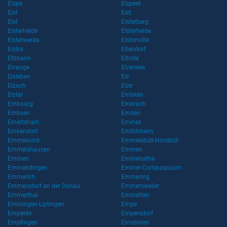
Elspe
Elspeet
Elst
Elst
Elst
Elsterberg
Elsterheide
Elsterheide
Elsterwerda
Elstonville
Elstra
Eltendorf
Eltmann
Eltville
Elvange
Elversele
Elxleben
Elz
Elzach
Elze
Elztal
Embken
Embourg
Embrach
Embsen
Emden
Emertsham
Emines
Emkendorf
Emlichheim
Emmeloord
Emmelsbüll-Horsbüll
Emmelshausen
Emmen
Emmen
Emmenatha
Emmendingen
Emmer-Compascuum
Emmerich
Emmering
Emmersdorf an der Donau
Emmersweiler
Emmerthal
Emmetten
Emmingen-Liptingen
Empe
Empelde
Empersdorf
Empfingen
Emsbüren