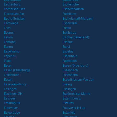
Eschenburg
Eschenlohe
Eschershausen
Eschershausen
Eschertshofen
Eschlkam
Eschollbrücken
Escholzmatt-Marbach
Eschwege
Eschweiler
Esen
Esens
Esgrus
Eskilstrup
Eslarn
Eslohe (Sauerland)
Esmans
Esneux
Esnon
Espel
Espelkamp
Espelúy
Espenau
Espenhain
Essel
Esselbach
Essen
Essen (Oldenburg)
Essen (Oldenburg)
Essenbach
Essenbach
Essenheim
Essert
Essertines-sur-Yverdon
Essey-lès-Nancy
Essing
Essingen
Esslingen
Esslingen ZH
Essômes-sur-Marne
Essoyes
Estaimbourg
Estaimpuis
Estaires
Estavayer
Estavayer-le-Lac
Estebrügge
Estenfeld