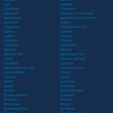
Egg
Eggebek
Eggelsberg
Eggenburg
Eggendorf
Eggendorf im Traunkreis
Eggenfelden
Eggenstein-Leopoldshafen
Eggenthal
Eggern
Eggersdorf
Eggersdorf bei Graz
Eggesin
Eggingen
Eggiwil
Egglham
Egglkofen
Eggmühl
Eggolsheim
Eggolsheim
Eggstätt
Éghezée
Eging am See
Eglhartinger Forst
Egling
Egling an der Paar
Egloffstein
Egmating
Egmond aan den Hoef
Egmond aan Zee
Egmond-Binnen
Egnach
Egolzwil
Egtved
Eguilly
Eguisheim
Egweil
Ehekirchen
Ehingen
Ehingen (Donau)
Ehlange-sur-Mess
Ehlerange
Ehlscheid
Ehningen
Ehra-Lessien
Ehrang
Ehrenberg (Rhön)
Ehrenburg