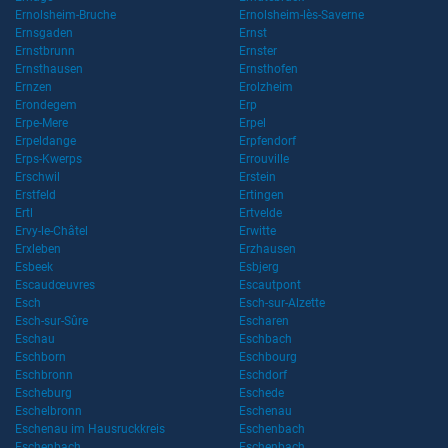
Ernolsheim-Bruche
Ernolsheim-lès-Saverne
Ernsgaden
Ernst
Ernstbrunn
Ernster
Ernsthausen
Ernsthofen
Ernzen
Erolzheim
Erondegem
Erp
Erpe-Mere
Erpel
Erpeldange
Erpfendorf
Erps-Kwerps
Errouville
Erschwil
Erstein
Erstfeld
Ertingen
Ertl
Ertvelde
Ervy-le-Châtel
Erwitte
Erxleben
Erzhausen
Esbeek
Esbjerg
Escaudœuvres
Escautpont
Esch
Esch-sur-Alzette
Esch-sur-Sûre
Escharen
Eschau
Eschbach
Eschborn
Eschbourg
Eschbronn
Eschdorf
Escheburg
Eschede
Eschelbronn
Eschenau
Eschenau im Hausruckkreis
Eschenbach
Eschenbach
Eschenbach