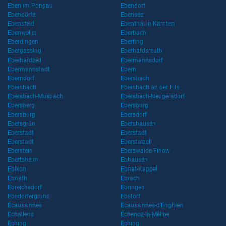
Eben im Pongau
Ebendorf
Ebendörfel
Ebensee
Ebensfeld
Ebenthal in Kärnten
Ebenweiler
Eberbach
Eberdingen
Eberfing
Ebergassing
Eberhardsreuth
Eberhardzell
Ebermannsdorf
Ebermannstadt
Ebern
Eberndorf
Ebersbach
Ebersbach
Ebersbach an der Fils
Ebersbach-Musbach
Ebersbach-Neugersdorf
Ebersberg
Ebersburg
Ebersburg
Ebersdorf
Ebersgrün
Ebershausen
Eberstadt
Eberstadt
Eberstadt
Eberstalzell
Eberstein
Eberswalde-Finow
Ebertsheim
Ebhausen
Ebikon
Ebnat-Kappel
Ebnath
Ebrach
Ebreichsdorf
Ebringen
Ebsdorfergrund
Ebstorf
Écaussinnes
Ecaussinnes-d'Enghien
Echallens
Échenoz-la-Méline
Eching
Eching