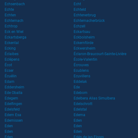
Echsenbach
Echt
Echte
Echteld
Echten
Echtenerbrug
Echternach
Echternacherbrück
Echtrop
Echzell
Eck en Wiel
Eckartsau
Eckartsberga
Eckbolsheim
Eckental
Eckernförde
Ecking
Eckwersheim
Éclaibes
Éclaron-Braucourt-Sainte-Livière
Eclépens
École-Valentin
Écot
Écrouves
Ecser
Ecublens
Écuélin
Ecuvillens
Edam
Eddelak
Eddersheim
Ede
Ede Oballa
Edebom
Edegem
Edelbera Alias Simulbera
Edelfingen
Edelschrott
Edelsfeld
Edelstal
Edem Esa
Edema
Edemissen
Eden
Eden
Eden
Eden
Eden
Eden
Edén de las Flores