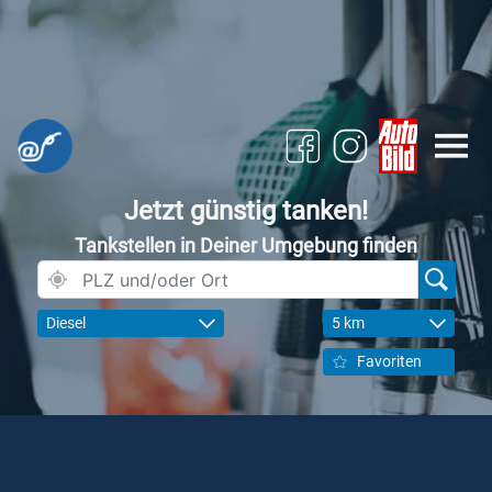
Jetzt günstig tanken!
Tankstellen in Deiner Umgebung finden
Diesel
5 km
Favoriten