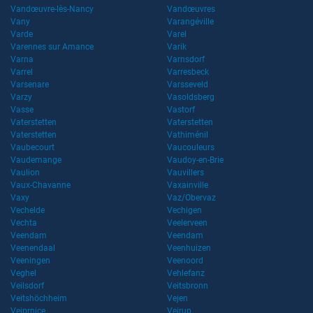
Vandœuvre-lès-Nancy
Vandœuvres
Vany
Varangéville
Varde
Varel
Varennes sur Amance
Varik
Varna
Varnsdorf
Varrel
Varresbeck
Varsenare
Varsseveld
Varzy
Vasoldsberg
Vasse
Vastorf
Vaterstetten
Vaterstetten
Vaterstetten
Vathiménil
Vaubecourt
Vaucouleurs
Vaudemange
Vaudoy-en-Brie
Vaulion
Vauvillers
Vaux-Chavanne
Vaxainville
Vaxy
Vaz/Obervaz
Vechelde
Vechigen
Vechta
Veelerveen
Veendam
Veendam
Veenendaal
Veenhuizen
Veeningen
Veenoord
Veghel
Vehlefanz
Veilsdorf
Veitsbronn
Veitshöchheim
Vejen
Vejprnice
Vejrup