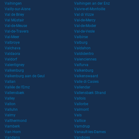
Vaihingen
Vaihingen an der Enz
Vailly-sur-Aisne
Vaivre-et-Montoille
Val de Briey
Val di Vizze
Val Müstair
Val-de-Mercy
Val-de-Meuse
Val-de-Moder
Val-de-Travers
Val-de-Vesle
Val-Meer
Valbirse
Valbroye
Valburg
Valchava
Valdahon
Valdaora
Valdidentro
Valdorf
Valenciennes
Valentigney
Valfurva
Valkenburg
Valkenburg
Valkenburg aan de Geul
Valkenswaard
Vallan
Valle di Casies
Vallée de l’Ernz
Vallendar
Vallensbæk
Vallensbæk Strand
Valley
Vallois
Vallon
Vallorbe
Valluhn
Valmont
Valmy
Vals
Valthermond
Valtice
Vamberk
Vamdrup
Van Horn
Vanault-les-Dames
Vandans
Vandoies