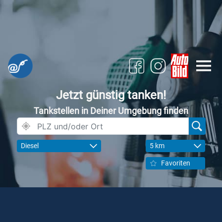
Jetzt günstig tanken!
Tankstellen in Deiner Umgebung finden
Diesel
5 km
Favoriten