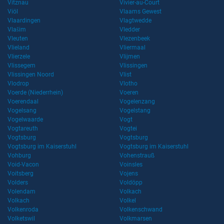
Vitznau
Vivier-au-Court
Viöl
Vlaams Gewest
Vlaardingen
Vlagtwedde
Vlašim
Vledder
Vleuten
Vlezenbeek
Vlieland
Vliermaal
Vlierzele
Vlijmen
Vlissegem
Vlissingen
Vlissingen Noord
Vlist
Vlodrop
Vlotho
Voerde (Niederrhein)
Voeren
Voerendaal
Vogelenzang
Vogelsang
Vogelstang
Vogelwaarde
Vogt
Vogtareuth
Vogtei
Vogtsburg
Vogtsburg
Vogtsburg im Kaiserstuhl
Vogtsburg im Kaiserstuhl
Vohburg
Vohenstrauß
Void-Vacon
Voinsles
Voitsberg
Vojens
Volders
Voldöpp
Volendam
Volkach
Volkach
Volkel
Volkenroda
Volkenschwand
Volketswil
Volkmarsen