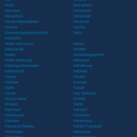
Verlar
Verlinghem
Vermand
Vermenton
Vernantois
Verrebroek
Verrebroekse Blikken
Versmold
Verviers
Vervins
Verwaltungsgemeinschaft
Verzy
Hörlkofen
Veselí nad Lužnicí
Vesoul
Vesqueville
Vessem
Vestec
Vestenbergsgreuth
Vester Skerninge
Vethuizen
Vetschau/Spreewald
Vettelhoven
Vettelschoß
Vettweiß
Veulen
Vézelay
Vézelise
Vianden
Viane
Vianen
Vianen
Viby Sjælland
Vic-sur-Aisne
Vichten
Vicques
Viecht
Viechtach
Viehdorf
Viehhausen
Viehhofen
Vielsalm
Vienenburg
Vienne-le-Château
Viereth-Trunstadt
Vierhouten
Vierhuizen