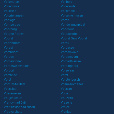
Volkmarsen
Vollberg
Vollenhove
Vollersode
Vollezele
Vollsmose
Volpriehausen
Volsemenhusen
Voltlage
Vomp
Vomperbach
Vondelingenplaat
Voorburg
Voorhout
Voorne-Putten
Voorschoten
Voorst
Voorst Gem Voorst
Voorthuizen
Vorau
Vorauf
Vorbasse
Vorchdorf
Vordemwald
Vorden
Vordernberg
Vorderstoder
Vorderthiersee
Vorderweißenbach
Vordingborg
Vordorf
Vorselaar
Vorsfelde
Vorst
Vorst
Vorstenbosch
Vortum-Mullem
Vosne-Romanée
Vosselaar
Vossem
Vossemeren
Voué
Voujeaucourt
Vouziers
Vranov nad Dyjí
Vrasene
Vratislavice nad Nisou
Vrbice
Vrbová Lhota
Vrchlabí