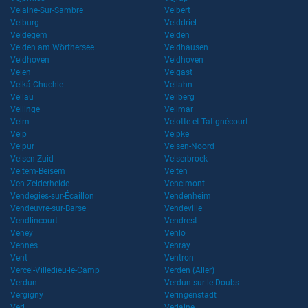
Velaine-Sur-Sambre
Velbert
Velburg
Velddriel
Veldegem
Velden
Velden am Wörthersee
Veldhausen
Veldhoven
Veldhoven
Velen
Velgast
Velká Chuchle
Vellahn
Vellau
Vellberg
Vellinge
Vellmar
Velm
Velotte-et-Tatignécourt
Velp
Velpke
Velpur
Velsen-Noord
Velsen-Zuid
Velserbroek
Veltem-Beisem
Velten
Ven-Zelderheide
Vencimont
Vendegies-sur-Écaillon
Vendenheim
Vendeuvre-sur-Barse
Vendeville
Vendlincourt
Vendrest
Veney
Venlo
Vennes
Venray
Vent
Ventron
Vercel-Villedieu-le-Camp
Verden (Aller)
Verdun
Verdun-sur-le-Doubs
Vergigny
Veringenstadt
Verl
Verlaine