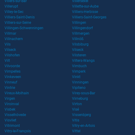
Villers-sur-Bar
Villersexel
Villerupt
Villette-sur-Aube
Villey-le-Sec
Villiers-Herbisse
Villiers-Saint-Denis
Villiers-Saint-Georges
Villiers-sur-Seine
Villingen
Villingen-Schwenningen
Villingendorf
Villmar
Villmergen
Villnachern
Villnöß
Vils
Vilsbiburg
Vilseck
Vilseck
Vilshofen
Vilsteren
Vilt
Vilters-Wangs
Vilvoorde
Vimbuch
Vimpelles
Vimperk
Vinkeveen
Vinkt
Vinneuf
Vinningen
Vintrie
Vipiteno
Vireux-Molhain
Virey-sous-Bar
Virgen
Virneburg
Viroinval
Virton
Visbek
Visé
Visselhövede
Vissenbjerg
Visvliet
Vitis
Vitrimont
Vitry-en-Artois
Vitry-le-François
Vittel