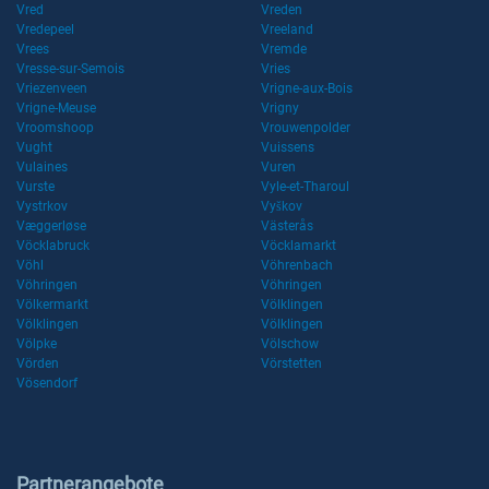
Vred
Vreden
Vredepeel
Vreeland
Vrees
Vremde
Vresse-sur-Semois
Vries
Vriezenveen
Vrigne-aux-Bois
Vrigne-Meuse
Vrigny
Vroomshoop
Vrouwenpolder
Vught
Vuissens
Vulaines
Vuren
Vurste
Vyle-et-Tharoul
Vystrkov
Vyškov
Væggerløse
Västerås
Vöcklabruck
Vöcklamarkt
Vöhl
Vöhrenbach
Vöhringen
Vöhringen
Völkermarkt
Völklingen
Völklingen
Völklingen
Völpke
Völschow
Vörden
Vörstetten
Vösendorf
Partnerangebote