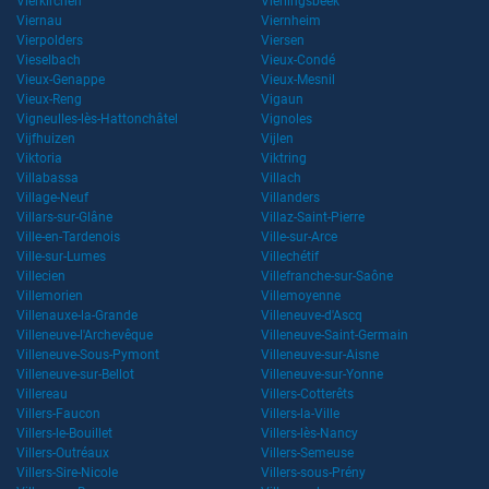
Vierkirchen
Vierlingsbeek
Viernau
Viernheim
Vierpolders
Viersen
Vieselbach
Vieux-Condé
Vieux-Genappe
Vieux-Mesnil
Vieux-Reng
Vigaun
Vigneulles-lès-Hattonchâtel
Vignoles
Vijfhuizen
Vijlen
Viktoria
Viktring
Villabassa
Villach
Village-Neuf
Villanders
Villars-sur-Glâne
Villaz-Saint-Pierre
Ville-en-Tardenois
Ville-sur-Arce
Ville-sur-Lumes
Villechétif
Villecien
Villefranche-sur-Saône
Villemorien
Villemoyenne
Villenauxe-la-Grande
Villeneuve-d'Ascq
Villeneuve-l'Archevêque
Villeneuve-Saint-Germain
Villeneuve-Sous-Pymont
Villeneuve-sur-Aisne
Villeneuve-sur-Bellot
Villeneuve-sur-Yonne
Villereau
Villers-Cotterêts
Villers-Faucon
Villers-la-Ville
Villers-le-Bouillet
Villers-lès-Nancy
Villers-Outréaux
Villers-Semeuse
Villers-Sire-Nicole
Villers-sous-Prény