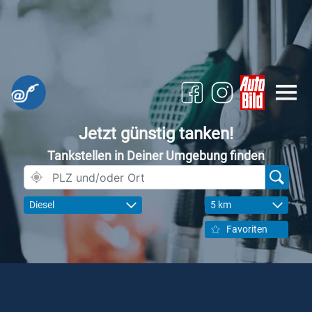
Jetzt günstig tanken!
Tankstellen in Deiner Umgebung finden
Diesel
5 km
Favoriten