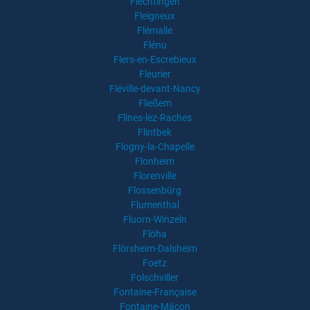
Flechtingen
Fleigneux
Flémalle
Flénu
Flers-en-Escrebieux
Fleurier
Fléville-devant-Nancy
Fließem
Flines-lez-Raches
Flintbek
Flogny-la-Chapelle
Flonheim
Florenville
Flossenbürg
Flumenthal
Fluorn-Winzeln
Flöha
Flörsheim-Dalsheim
Foetz
Folschviller
Fontaine-Française
Fontaine-Mâcon