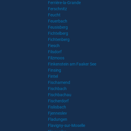
Ferrière-la-Grande
Ferschnitz
Feucht
Feuerbach
Feusisberg
Fichtelberg
Fichtenberg
Fiesch
Filsdorf
Filzmoos
Finkenstein am Faaker See
Finsing
Fintel
Fischamend
Fischbach
Fischbachau
Fischerdorf
Fislisbach
Fjenneslev
Fladungen
Flavigny-sur-Moselle