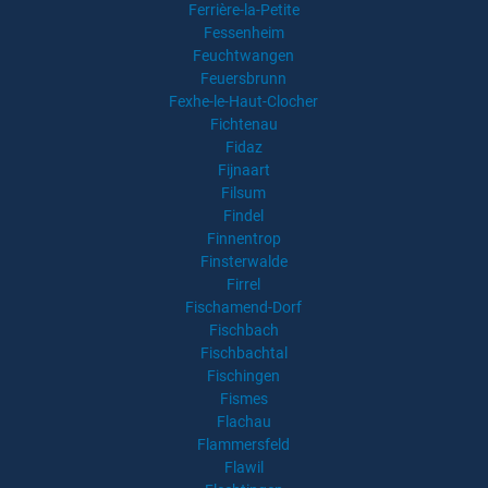
Ferrière-la-Petite
Fessenheim
Feuchtwangen
Feuersbrunn
Fexhe-le-Haut-Clocher
Fichtenau
Fidaz
Fijnaart
Filsum
Findel
Finnentrop
Finsterwalde
Firrel
Fischamend-Dorf
Fischbach
Fischbachtal
Fischingen
Fismes
Flachau
Flammersfeld
Flawil