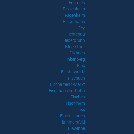
Ferrières
Fessenheim
Feudenheim
Feuerthalen
Fey
Fichtenau
Fieberbrunn
Filderstadt
Filzbach
Finkenberg
Fins
Finsterwolde
Fischach
Fischamend-Markt
Fischbach bei Dahn
Fischen
Fischlham
Fiss
Flachslanden
Flammersfeld
Flawinne