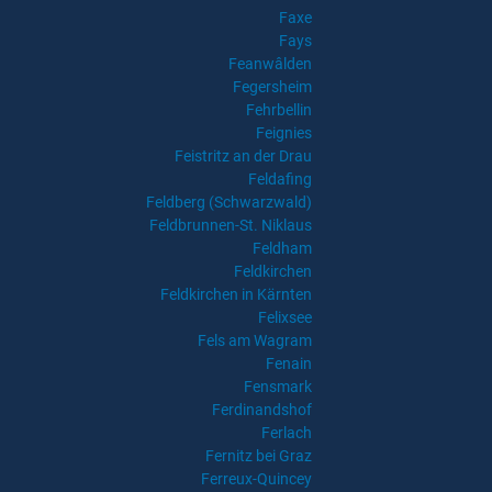
Faxe
Fays
Feanwâlden
Fegersheim
Fehrbellin
Feignies
Feistritz an der Drau
Feldafing
Feldberg (Schwarzwald)
Feldbrunnen-St. Niklaus
Feldham
Feldkirchen
Feldkirchen in Kärnten
Felixsee
Fels am Wagram
Fenain
Fensmark
Ferdinandshof
Ferlach
Fernitz bei Graz
Ferreux-Quincey