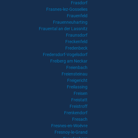
Frasdorf
Frasnes-lez-Gosselies
Frauenfeld
Frauenneuharting
Frauental an der Lassnitz
Fraunsdorf
Freckenfeld
Fredenbeck
Fredersdorf-Vogelsdorf
Freiberg am Neckar
Freienbach
Freiensteinau
Freigericht
Freilassing
Freisen
Freistatt
Freistroff
Frenkendorf
Fresach
Fresnes-en-Woëvre
Fresnoy-le-Grand