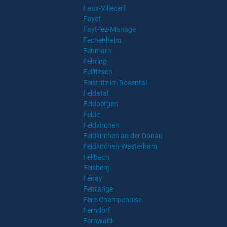
Faux-Villecerf
Fayet
Fayt-lez-Manage
Fechenheim
Fehmarn
Fehring
Feilitzsch
Feistritz im Rosental
Feldatal
Feldbergen
Felde
Feldkirchen
Feldkirchen an der Donau
Feldkirchen-Westerham
Fellbach
Felsberg
Fénay
Fentange
Fère-Champenoise
Ferndorf
Fernwald