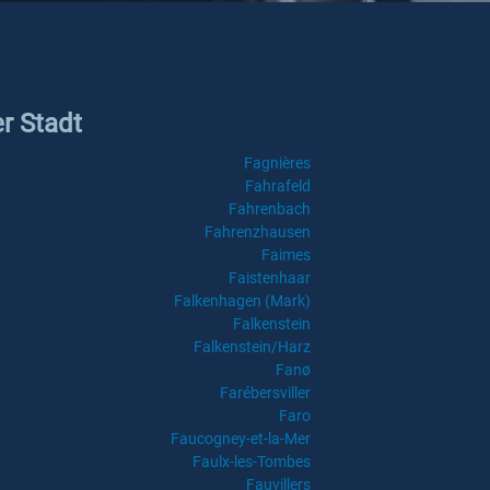
er Stadt
Fagnières
Fahrafeld
Fahrenbach
Fahrenzhausen
Faimes
Faistenhaar
Falkenhagen (Mark)
Falkenstein
Falkenstein/Harz
Fanø
Farébersviller
Faro
Faucogney-et-la-Mer
Faulx-les-Tombes
Fauvillers