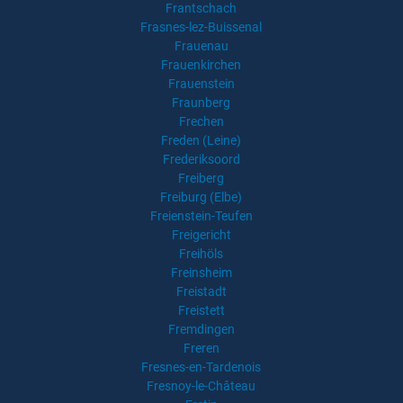
Frantschach
Frasnes-lez-Buissenal
Frauenau
Frauenkirchen
Frauenstein
Fraunberg
Frechen
Freden (Leine)
Frederiksoord
Freiberg
Freiburg (Elbe)
Freienstein-Teufen
Freigericht
Freihöls
Freinsheim
Freistadt
Freistett
Fremdingen
Freren
Fresnes-en-Tardenois
Fresnoy-le-Château