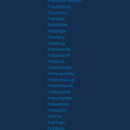
Fresse-sur-Moselle
Freudenberg
Freudental
Freystadt
Frichlkofen
Frickingen
Friedberg
Friedburg
Friedenweiler
Friedersdorf
Friedland
Friedrichroda
Friedrichsfelde
Friedrichskoog
Friedrichstadt
Frielingsdorf
Frieschepalen
Friesenheim
Friesoythe
Frintrop
Frittlingen
Frohburg