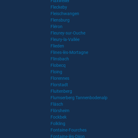
Flaxweiler
Fleckeby
Fleischwangen
Flensburg
Fléron
Fleurey-sur-Ouche
Fleury-la-Vallée
Flieden
Flines-lès-Mortagne
Flinsbach
Flobecq
Floing
Florennes
Florstadt
Fluitenberg
Flumserberg Tannenbodenalp
Fläsch
Flörsheim
Fockbek
Folkling
Fontaine-Fourches
Fontaine-lès-Dijon