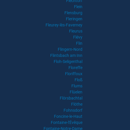
Flechtorf
Flein
Flensburg
Fleringen
Fleurey-lès-Faverney
Fleurus
Flévy
Flin
Flingern-Nord
Flintsbach am Inn
Floh-Seligenthal
Floreffe
Floriffoux
Floß
Flums
Flüelen
Flörsbachtal
Flöthe
Fohnsdorf
Foncine-le-Haut
Fontaine-l'Évêque
Fontaine-Notre-Dame