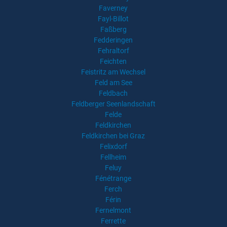
Faverney
Fayl-Billot
Faßberg
Fedderingen
Fehraltorf
Feichten
Feistritz am Wechsel
Feld am See
Feldbach
Feldberger Seenlandschaft
Felde
Feldkirchen
Feldkirchen bei Graz
Felixdorf
Fellheim
Feluy
Fénétrange
Ferch
Férin
Fernelmont
Ferrette