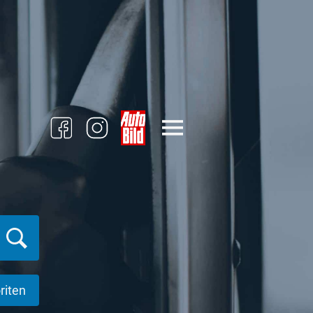
riten