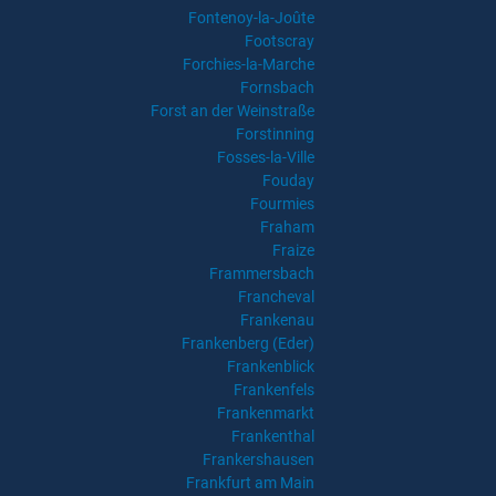
Fontenoy-la-Joûte
Footscray
Forchies-la-Marche
Fornsbach
Forst an der Weinstraße
Forstinning
Fosses-la-Ville
Fouday
Fourmies
Fraham
Fraize
Frammersbach
Francheval
Frankenau
Frankenberg (Eder)
Frankenblick
Frankenfels
Frankenmarkt
Frankenthal
Frankershausen
Frankfurt am Main