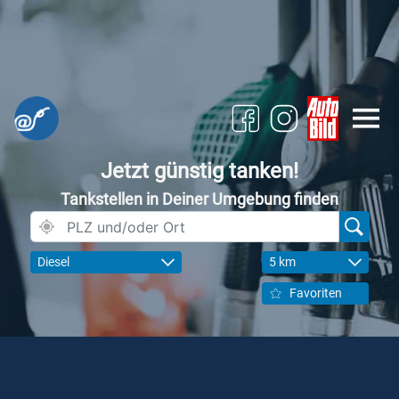
Jetzt günstig tanken!
Tankstellen in Deiner Umgebung finden
Diesel
5 km
Favoriten