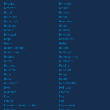
Tergnier
Terheijden
Terherne
Terlano
Ternat
Ternberg
Terneuzen
Ternitz
Terpentyna
Terschelling
Terschuur
Tersoal
Terville
Tervuren
Terwispel
Terwolde
Tespe
Tessenderlo
Tessin
Testelt
Testorf-Steinfort
Tétange
Tetenhusen
Teteringen
Teterow
Teting-sur-Nied
Tettau
Tettenweis
Tettnang
Teublitz
Teuchern
Teufelhof
Teufen
Teuge
Teunz
Teupitz
Teuschnitz
Teutschenthal
Texel
Texingtal
Teylingen
Thaden
Thal
Thal
Thalau
Thale
Thaleischweiler-Fröschen
Thalexweiler
Thalfang
Thalgau