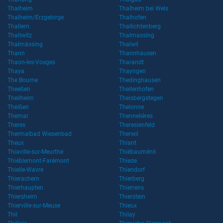
Thalheim
Thalheim bei Wels
Thalheim/Erzgebirge
Thalhofen
Thallern
Thallichtenberg
Thallwitz
Thalmassing
Thalmässing
Thalwil
Thann
Thannhausen
Thaon-les-Vosges
Tharandt
Thaya
Thayngen
The Bourne
Thedinghausen
Theeßen
Theilenhofen
Theilheim
Theisbergstegen
Theißen
Thelonne
Themar
Thennelières
Theres
Theresienfeld
Thermalbad Wiesenbad
Therwil
Theux
Thiant
Thiaville-sur-Meurthe
Thiébauménil
Thiéblemont-Farémont
Thiede
Thielle-Wavre
Thiendorf
Thierachern
Thierberg
Thierhaupten
Thierrens
Thiersheim
Thierstein
Thierville-sur-Meuse
Thieux
Thil
Thilay