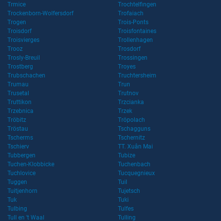
Trmice
Trochtelfingen
Trockenborn-Wolfersdorf
Trofaiach
Trogen
Trois-Ponts
Troisdorf
Troisfontaines
Troisvierges
Trollenhagen
Trooz
Trosdorf
Trosly-Breuil
Trossingen
Trostberg
Troyes
Trubschachen
Truchtersheim
Trumau
Trun
Trusetal
Trutnov
Truttikon
Trzcianka
Trzebnica
Trzek
Tröbitz
Tröpolach
Tröstau
Tschagguns
Tscherms
Tschernitz
Tschierv
TT. Xuân Mai
Tubbergen
Tubize
Tuchen-Klobbicke
Tuchenbach
Tuchlovice
Tucquegnieux
Tuggen
Tuil
Tuitjenhorn
Tujetsch
Tuk
Tuki
Tulbing
Tulfes
Tull en 't Waal
Tulling