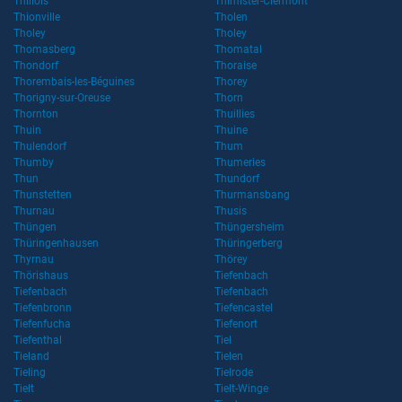
Thillois
Thimister-Clermont
Thionville
Tholen
Tholey
Tholey
Thomasberg
Thomatal
Thondorf
Thoraise
Thorembais-les-Béguines
Thorey
Thorigny-sur-Oreuse
Thorn
Thornton
Thuillies
Thuin
Thuine
Thulendorf
Thum
Thumby
Thumeries
Thun
Thundorf
Thunstetten
Thurmansbang
Thurnau
Thusis
Thüngen
Thüngersheim
Thüringenhausen
Thüringerberg
Thyrnau
Thörey
Thörishaus
Tiefenbach
Tiefenbach
Tiefenbach
Tiefenbronn
Tiefencastel
Tiefenfucha
Tiefenort
Tiefenthal
Tiel
Tieland
Tielen
Tieling
Tielrode
Tielt
Tielt-Winge