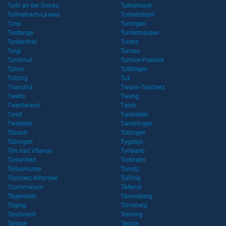
Tulln an der Donau
Tullnerbach
Tullnerbach-Lawies
Tumeltsham
Tune
Tuningen
Tuntange
Tuntenhausen
Turbenthal
Tureby
Turgi
Turnau
Turnhout
Turnow-Preilack
Tutow
Tuttlingen
Tutzing
Tux
Tvarožná
Twann-Tüscherz
Twello
Tweng
Twenterand
Twisk
Twist
Twisteden
Twistetal
Twistringen
Tübach
Tübingen
Tübingen
Tygelsjö
Týn nad Vltavou
Tynaarlo
Türkenfeld
Türkheim
Türkismühle
Türnitz
Tüscherz-Alfermée
Tüßling
Tzummarum
Täferrot
Tägerwilen
Tännesberg
Töging
Tönisberg
Tönisvorst
Tönning
Tølløse
Tønder