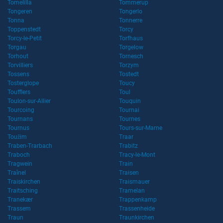
Tomelilla
Tommerup
Tongeren
Tongerlo
Tonna
Tonnerre
Toppenstedt
Torcy
Torcy-le-Petit
Torfhaus
Torgau
Torgelow
Torhout
Tornesch
Torvilliers
Torzym
Tossens
Tostedt
Tosterglope
Toucy
Toufflers
Toul
Toulon-sur-Allier
Touquin
Tourcoing
Tournai
Tournans
Tournes
Tournus
Tours-sur-Marne
Toužim
Traar
Traben-Trarbach
Trabitz
Traboch
Tracy-le-Mont
Tragwein
Train
Traînel
Traisen
Traiskirchen
Traismauer
Traitsching
Tramelan
Tranekær
Trappenkamp
Trassem
Trassenheide
Traun
Traunkirchen