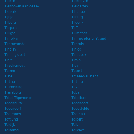
Tienen
Tienhoven
Tienhoven aan de Lek
Tiergarten
Tietjerk
Tihange
Tijnje
Tilburg
Tilburg
Tildonk
Tilepata
Tilff
Tilligte
Tillmitsch
Timelkam
Timmendorfer Strand
Timmenrode
Timmls
Tinglev
Tinlot
Tinningstedt
Tinqueux
Tinte
Tirolo
Tirschenreuth
Tisá
Tisens
Tisselt
Tiste
Titisee-Neustadt
Titting
Tittling
Tittmoning
Titz
Tjæreborg
Tobaj
Tobel-Tägerschen
Tobelbad
Todenbüttel
Todendorf
Todendorf
Todesfelde
Todtmoos
Todtnau
Toftlund
Tolbert
Toldijk
Tolk
Tolkamer
Tollebeek