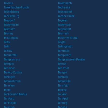
Tavaux
Taxenbach
Taxenbacher-Fusch
Techauila
Techelsberg
Techendorf
Tecklenburg
Teepee Creek
Teesdorf
Tegelen
Tegernheim
Tegernsee
Teichalm
Teisendorf
Teising
Teisnach
Teistungen
Telfes im Stubai
Telfs
Telgte
Tellin
Tellingstedt
Teltow
Temmels
Temnitztal
Tempelhof
Templemars
Templeuve-en-Pévèle
Templin
Temse
Ten Boer
Ten Post
Tenero-Contra
Tengen
Teningen
Tenneck
Tennenbronn
Tenneville
Tenniken
Tensfeld
Teola
Teplice
Teplice nad Metují
Ter Aar
Ter Aard
Ter Apel
Ter Heijde
Terborg
Terenten
Terfens