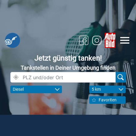
Jetzt günstig tanken!
Tankstellen in Deiner Umgebung finden
Diesel
5 km
Favoriten