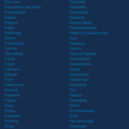
Traunreut
Traunstein
Trausdorf an der Wulka
Trautenfels
Trautskirchen
Travemünde
Trebbin
Trebesing
Trebgast
Trebsen/Mulde
Trebur
Trechtingshausen
Treffelstein
Treffen am Ossiacher See
Treffurt
Treia
Treis-Karden
Trelleborg
Tremelo
Trémery
Trendelburg
Treptow-Köpenick
Tressin
Treuchtlingen
Treuen
Treuenbrietzen
Trévenans
Triberg
Tribsees
Tribuswinkel
Tricht
Triebel/Vogtl.
Triebenbach
Triefenstein
Triengen
Trier
Trierweiler
Triesdorf
Triesen
Triesenberg
Trieux
Triftern
Trimbs
Trinwillershagen
Trippstadt
Triptis
Trisching
Trith-Saint-Léger
Trittau
Trittenheim