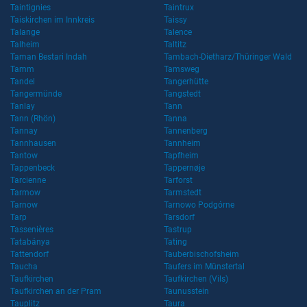
Taintignies
Taintrux
Taiskirchen im Innkreis
Taissy
Talange
Talence
Talheim
Taltitz
Taman Bestari Indah
Tambach-Dietharz/Thüringer Wald
Tamm
Tamsweg
Tandel
Tangerhütte
Tangermünde
Tangstedt
Tanlay
Tann
Tann (Rhön)
Tanna
Tannay
Tannenberg
Tannhausen
Tannheim
Tantow
Tapfheim
Tappenbeck
Tappernøje
Tarcienne
Tarforst
Tarmow
Tarmstedt
Tarnow
Tarnowo Podgórne
Tarp
Tarsdorf
Tassenières
Tastrup
Tatabánya
Tating
Tattendorf
Tauberbischofsheim
Taucha
Taufers im Münstertal
Taufkirchen
Taufkirchen (Vils)
Taufkirchen an der Pram
Taunusstein
Tauplitz
Taura