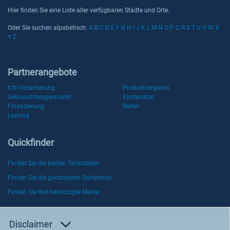
Hier finden Sie eine Liste aller
verfügbaren Städte und Orte.
Oder Sie suchen alpabetisch:
A
B
C
D
E
F
G
H
I
J
K
L
M
N
O
P
Q
R
S
T
U
V
W
X
Y
Z
Partnerangebote
Kfz-Versicherung
Produktvergleich
Gebrauchtwagenmarkt
Kindersitze
Finanzierung
Reifen
Leasing
Quickfinder
Finden Sie die besten Tankstellen
Finden Sie die günstigsten Spritpreise
Finden Sie Ihre bevorzugte Marke
Disclaimer