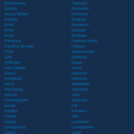
Bremerhaven
Chemnitz
Cottbus
Darmstadt
Dessau-Roßlau
Dortmund
Dresden
Duisburg
Düren
Düsseldorf
Erfurt
Erlangen
Essen
Esslingen
Flensburg
Frankfurt (Oder)
Frankfurt am Main
Freiburg
Fürth
Gelsenkirchen
Gera
Gütersloh
Göttingen
Hagen
Halle (Saale)
Hamm
Hanau
Hannover
Heidelberg
Heilbronn
Herne
Hildesheim
Hof (Saale)
Ingolstadt
Iserlohn
Jena
Kaiserslautern
Karlsruhe
Kassel
Kiel
Koblenz
Konstanz
Krefeld
Köln
Leipzig
Leverkusen
Ludwigsburg
Ludwigshafen
Lübeck
Lünen