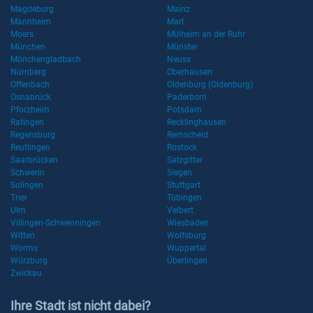
Magdeburg
Mainz
Mannheim
Marl
Moers
Mülheim an der Ruhr
München
Münster
Mönchengladbach
Neuss
Nürnberg
Oberhausen
Offenbach
Oldenburg (Oldenburg)
Osnabrück
Paderborn
Pforzheim
Potsdam
Ratingen
Recklinghausen
Regensburg
Remscheid
Reutlingen
Rostock
Saarbrücken
Salzgitter
Schwerin
Siegen
Solingen
Stuttgart
Trier
Tübingen
Ulm
Velbert
Villingen-Schwenningen
Wiesbaden
Witten
Wolfsburg
Worms
Wuppertal
Würzburg
Überlingen
Zwickau
Ihre Stadt ist nicht dabei?