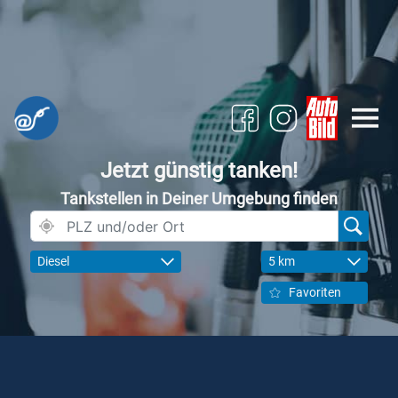
Jetzt günstig tanken!
Tankstellen in Deiner Umgebung finden
Diesel
5 km
Favoriten