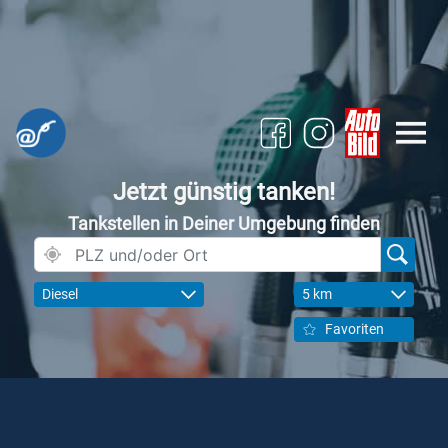
Jetzt günstig tanken!
Tankstellen in Deiner Umgebung finden
Diesel
5 km
Favoriten