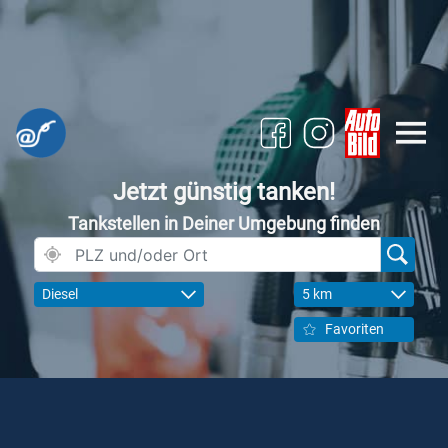
Jetzt günstig tanken!
Tankstellen in Deiner Umgebung finden
Diesel
5 km
Favoriten