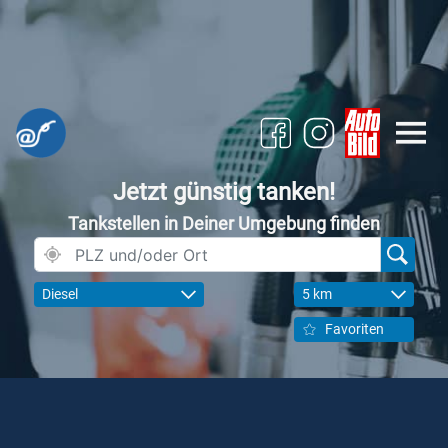
Jetzt günstig tanken!
Tankstellen in Deiner Umgebung finden
Diesel
5 km
Favoriten