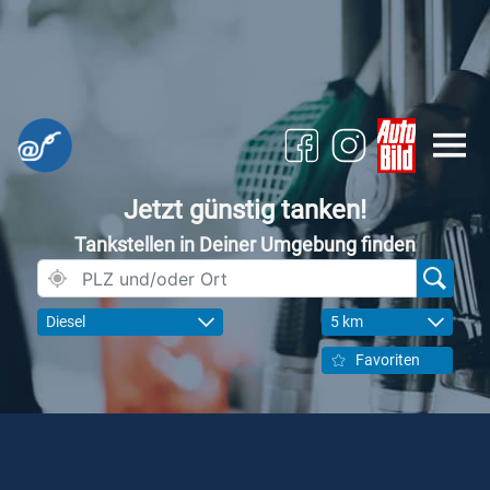
Jetzt günstig tanken!
Tankstellen in Deiner Umgebung finden
Diesel
5 km
Favoriten