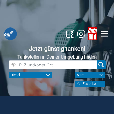
Jetzt günstig tanken!
Tankstellen in Deiner Umgebung finden
Diesel
5 km
Favoriten