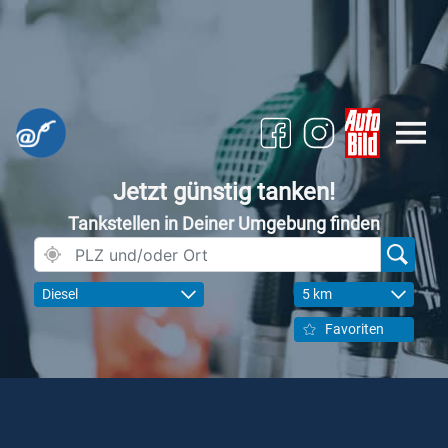
Jetzt günstig tanken!
Tankstellen in Deiner Umgebung finden
Diesel
5 km
Favoriten