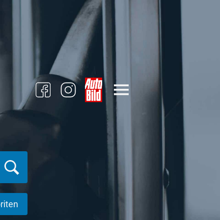
riten