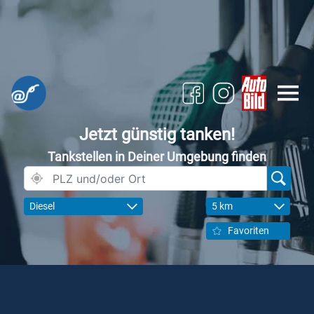
Jetzt günstig tanken!
Tankstellen in Deiner Umgebung finden
Diesel
5 km
Favoriten