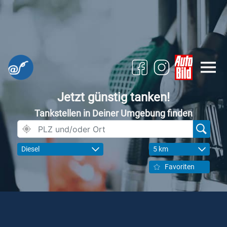
Jetzt günstig tanken!
Tankstellen in Deiner Umgebung finden
Diesel
5 km
Favoriten