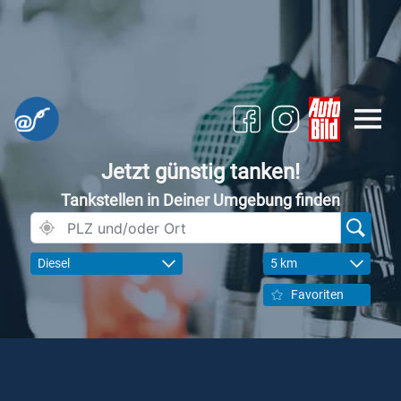
Jetzt günstig tanken!
Tankstellen in Deiner Umgebung finden
Diesel
5 km
Favoriten