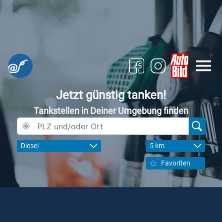
Jetzt günstig tanken!
Tankstellen in Deiner Umgebung finden
Diesel
5 km
Favoriten