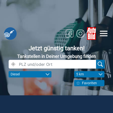
Jetzt günstig tanken!
Tankstellen in Deiner Umgebung finden
Diesel
5 km
Favoriten