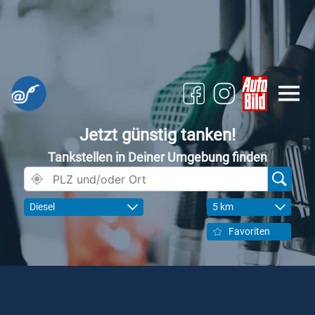
Jetzt günstig tanken!
Tankstellen in Deiner Umgebung finden
Diesel
5 km
Favoriten