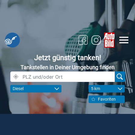
Jetzt günstig tanken!
Tankstellen in Deiner Umgebung finden
Diesel
5 km
Favoriten