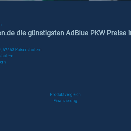
n
en.de die günstigsten AdBlue PKW Preise i
2, 67663 Kaiserslautern
slautern
tern
Produktvergleich
Finanzierung