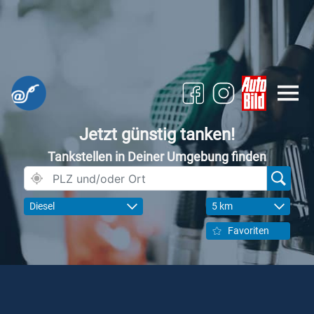
Jetzt günstig tanken!
Tankstellen in Deiner Umgebung finden
Diesel
5 km
Favoriten