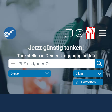
Jetzt günstig tanken!
Tankstellen in Deiner Umgebung finden
Diesel
5 km
Favoriten