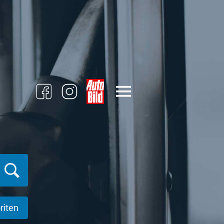
riten