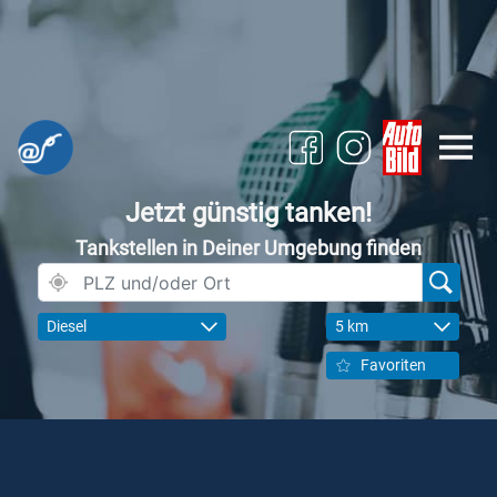
Jetzt günstig tanken!
Tankstellen in Deiner Umgebung finden
Diesel
5 km
Favoriten