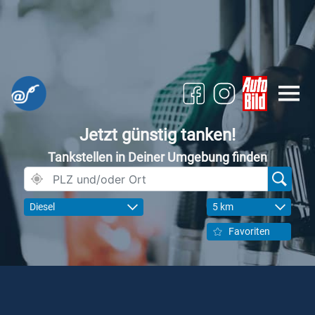
Jetzt günstig tanken!
Tankstellen in Deiner Umgebung finden
Diesel
5 km
Favoriten