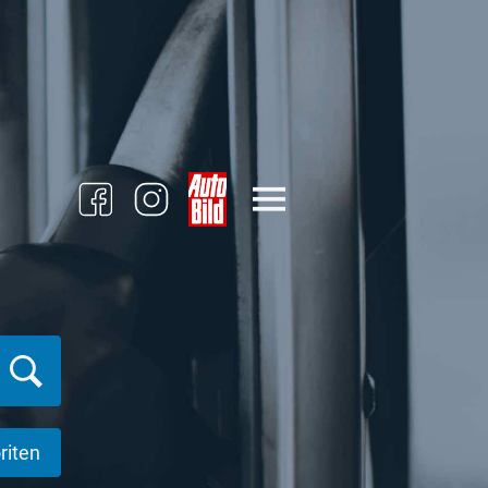
riten