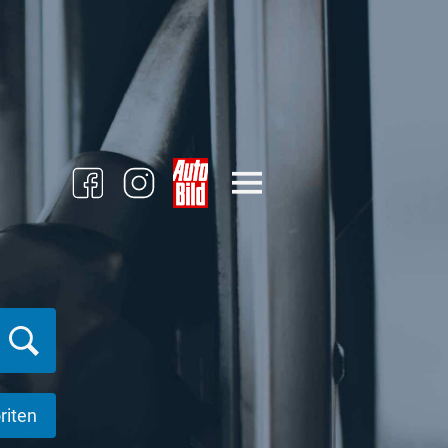
riten