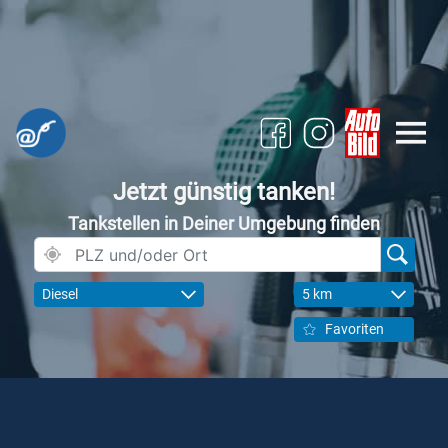
Jetzt günstig tanken!
Tankstellen in Deiner Umgebung finden
Diesel
5 km
Favoriten