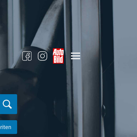
riten