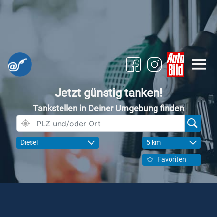
Jetzt günstig tanken!
Tankstellen in Deiner Umgebung finden
Diesel
5 km
Favoriten