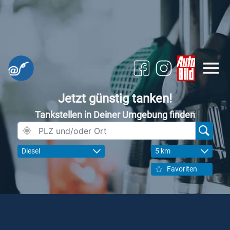
Jetzt günstig tanken!
Tankstellen in Deiner Umgebung finden
Diesel
5 km
Favoriten