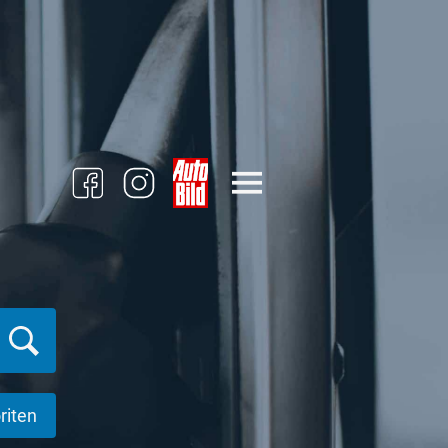
riten