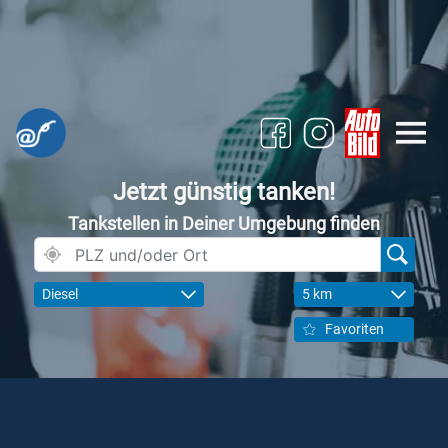
Jetzt günstig tanken!
Tankstellen in Deiner Umgebung finden
Diesel
5 km
Favoriten