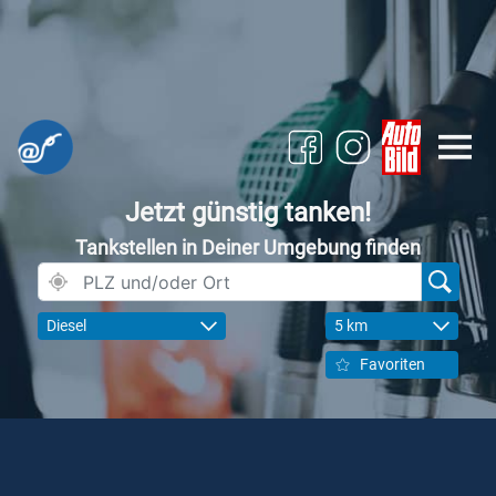
Jetzt günstig tanken!
Tankstellen in Deiner Umgebung finden
Diesel
5 km
Favoriten