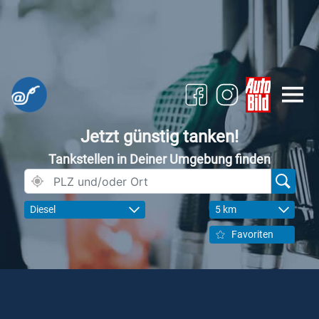
Jetzt günstig tanken!
Tankstellen in Deiner Umgebung finden
Diesel
5 km
Favoriten