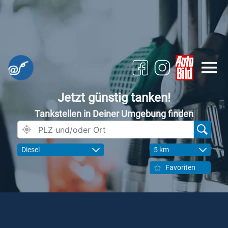
Jetzt günstig tanken!
Tankstellen in Deiner Umgebung finden
Diesel
5 km
Favoriten