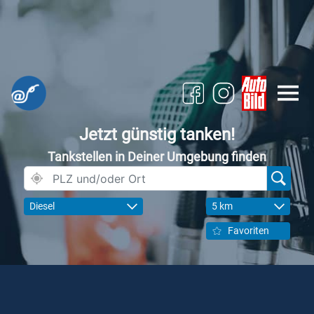
Jetzt günstig tanken!
Tankstellen in Deiner Umgebung finden
Diesel
5 km
Favoriten