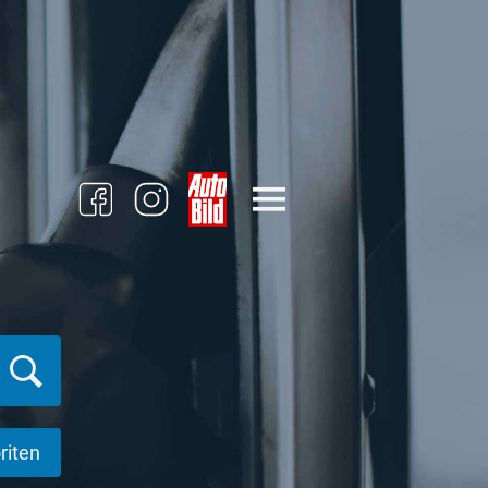
riten