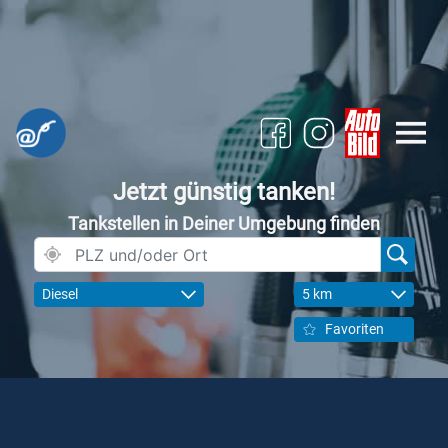
Jetzt günstig tanken!
Tankstellen in Deiner Umgebung finden
Diesel
5 km
Favoriten