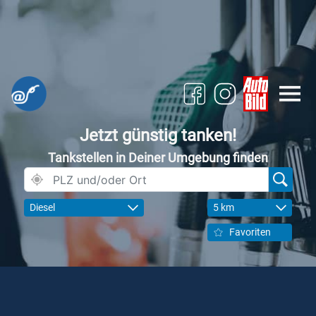
Jetzt günstig tanken!
Tankstellen in Deiner Umgebung finden
Diesel
5 km
Favoriten