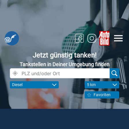
Jetzt günstig tanken!
Tankstellen in Deiner Umgebung finden
Diesel
5 km
Favoriten