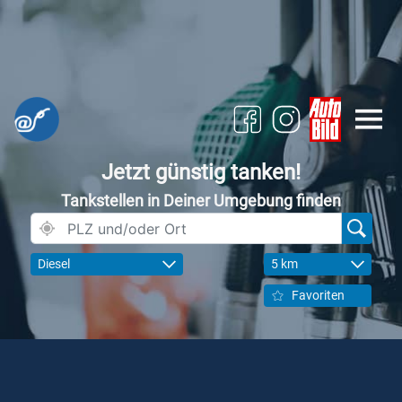
Jetzt günstig tanken!
Tankstellen in Deiner Umgebung finden
Diesel
5 km
Favoriten