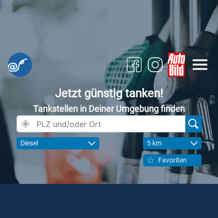
Jetzt günstig tanken!
Tankstellen in Deiner Umgebung finden
Diesel
5 km
Favoriten