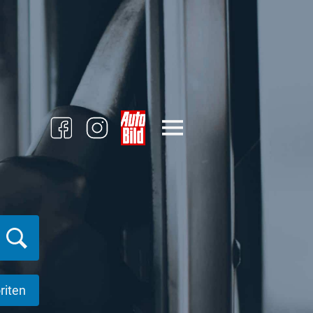
riten