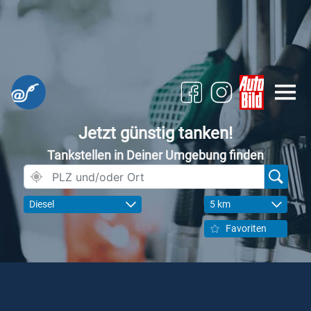
Jetzt günstig tanken!
Tankstellen in Deiner Umgebung finden
Diesel
5 km
Favoriten