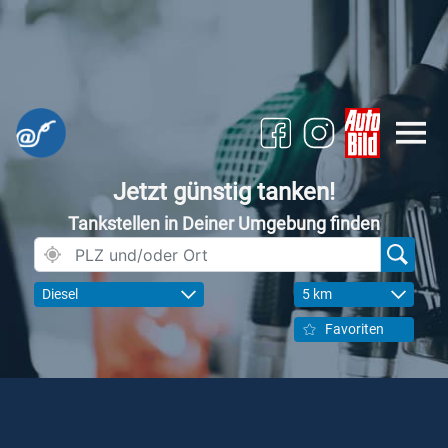
Jetzt günstig tanken!
Tankstellen in Deiner Umgebung finden
Diesel
5 km
Favoriten