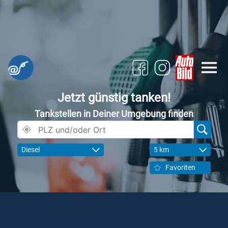
Jetzt günstig tanken!
Tankstellen in Deiner Umgebung finden
Diesel
5 km
Favoriten